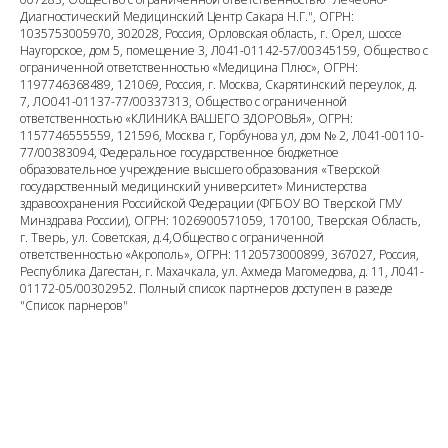
Диагностический Медицинский Центр Сакара Н.Г.", ОГРН:
1035753005970, 302028, Россия, Орловская область, г. Орел, шоссе
Наугорское, дом 5, помещение 3, Л041-01142-57/00345159, Общество с
ограниченной ответственностью «Медицина Плюс», ОГРН:
1197746368489, 121069, Россия, г. Москва, Скарятинский переулок, д.
7, ЛО041-01137-77/00337313, Общество с ограниченной
ответственностью «КЛИНИКА ВАШЕГО ЗДОРОВЬЯ», ОГРН:
1157746555559, 121596, Москва г, Горбунова ул, дом № 2, Л041-00110-
77/00383094, Федеральное государственное бюджетное
образовательное учреждение высшего образования «Тверской
государственный медицинский университет» Министерства
здравоохранения Российской Федерации (ФГБОУ ВО Тверской ГМУ
Минздрава России), ОГРН: 1026900571059, 170100, Тверская Область,
г. Тверь, ул. Советская, д.4,Общество с ограниченной
ответственностью «Акрополь», ОГРН: 1120573000899, 367027, Россия,
Республика Дагестан, г. Махачкала, ул. Ахмеда Магомедова, д. 11, Л041-
01172-05/00302952. Полный список партнеров доступен в разеде
"Список парнеров"