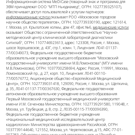
Информационная система MeDiCase (товарный знак и программа для
ЭВМ принадлежат ООО "МТП Ньюдиамед", ОГРН: 1027739325107),
обеспечивает доступ пользователей к услугам партнеров:
информационные услуги
оказывает РОО «Московское городское
научное общество терапевтов», ОГРН: 1027739330190, адрес: 121614,
г. Москва, ул. Крылатские холмы, дом 47, офис №6,
медицинские услуги
оказывает Общество с ограниченной ответственностью "Научно-
методический центр клинической лабораторной диагностики
Ситилаб", ОГРН: 1107746923613, адрес: 123308, Россия, г. Москва,
шоссе Хорошевское, д. 43Г, стр.1, комн. 1; Лицензия: Л041-01137-
77/00349073, Федеральное государственное бюджетное
образовательное учреждение высшего образования "Московский
государственный университет имени М.В.Ломоносова" (МГУ имени
М.В.Ломоносова), ОГРН: 1037700258694, Адрес: Россия, 119991, Москва,
Ломоносовский пр., д. 27, корп. 10, Лицензия: Л041-00110-
77/00576772, Акционерное общество «Европейский Медицинский
Центр», ОГРН: 1027739031418, 129090, Россия, г. Москва, ул. Щепкина,
д. 35, Л041-01137-77/00367630, Федеральное государственное
автономное образовательное учреждение высшего образования
Первый Московский государственный медицинский университет
имени И.М. Сеченова Министерства, ОГРН: 1027739291580, 119048, г.
Москва, ул. Трубецкая, д. 8, стр. 2, Л035-00115-77/00096390,
Федеральное государственное бюджетное учреждение
«Национальный медицинский исследовательский центр
кардиологии» Министерства здравоохранения Российской, ОГРН
1037739144640, 121552, Москва, ул. Черепковская, д.15, АФС-77-01-
007283, Общество с ограниченной ответственностью "Лечебно-